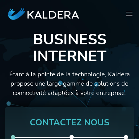
Business Internet
BUSINESS
Infrastructures infogérées / managées
INTERNET
Data Center
Étant à la pointe de la technologie, Kaldera
Hébergement serveurs infogérés / managés
propose une large gamme de solutions de
Serveur dédié
connectivité adaptées à votre entreprise.
Cloud
3CX PBX
CONTACTEZ NOUS
Qui sommes-nous?