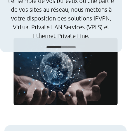
l’ensemble de vos bureaux ou une partie
SeMe
de vos sites au réseau, nous mettons à
votre disposition des solutions IPVPN,
Virtual Private LAN Services (VPLS) et
Ethernet Private Line.