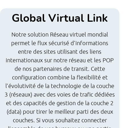
Global Virtual Link
Notre solution Réseau virtuel mondial
permet le flux sécurisé d’informations
séc
entre des sites utilisant des liens
d’ê
internationaux sur notre réseau et les POP
l’av
de nos partenaires de transit. Cette
la 
configuration combine la flexibilité et
n
l’évolutivité de la technologie de la couche
pos
3 (réseaux) avec des voies de trafic dédiées
int
et des capacités de gestion de la couche 2
IP
(data) pour tirer le meilleur parti des deux
da
couches. Si vous souhaitez connecter
conn